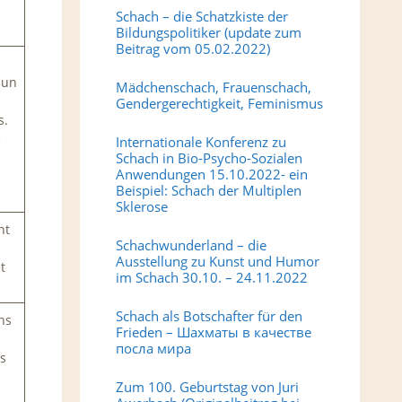
.
Schach – die Schatzkiste der
Bildungspolitiker (update zum
Beitrag vom 05.02.2022)
 un
Mädchenschach, Frauenschach,
Gendergerechtigkeit, Feminismus
s.
e
Internationale Konferenz zu
Schach in Bio-Psycho-Sozialen
Anwendungen 15.10.2022- ein
Beispiel: Schach der Multiplen
Sklerose
nt
Schachwunderland – die
Ausstellung zu Kunst und Humor
t
im Schach 30.10. – 24.11.2022
Schach als Botschafter für den
ns
Frieden – Шахматы в качестве
посла мира
ns
Zum 100. Geburtstag von Juri