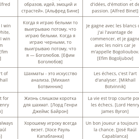
lfred
образов, идей, эмоций и
d'idées, d'émotion et d
страстей». [Альфред Бине]
passion. [Alfred Binet]
Когда я играю белыми то
I win
Je gagne avec les blancs 
выигрываю потому, что
hite,
j'ai l'avantage de
играю белыми. Когда я
I win
commencer, et je gagn
играю черными, то
am
avec les noirs car je
выигрываю потому, что
Efim
m'appelle Bogolioubov
я — Боголюбов. [Ефим
]
[Efim Bogoljubov]
Боголюбов]
t of
Шахматы - это искусство
Les échecs, c'est l'art
haïl
анализа. [Михаил
d'analyser. [Mikhaïl
Ботвинник]
Botvinnik]
t for
Жизнь слишком коротка
La vie est trop courte po
Henry
для шахмат. [Лорд Генри
les échecs. [Lord Henr
n]
Джеймс Байрон]
James Byron]
 always
Хорошему игроку всегда
Un bon joueur a toujours
Raúl
везет. [Хосе Рауль
la chance. [José Raúl
]
Капабланка]
Capablanca]