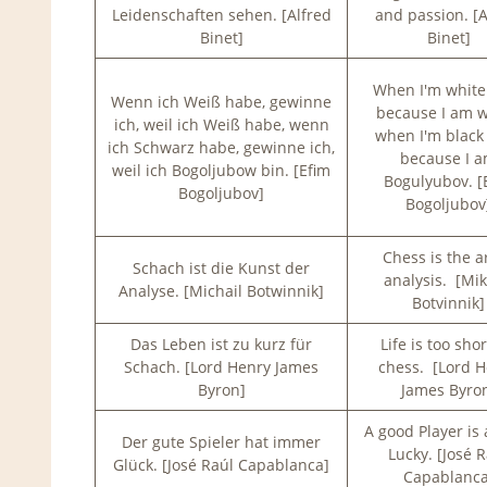
Leidenschaften sehen. [Alfred
and passion. [A
Binet]
Binet]
When I'm white 
Wenn ich Weiß habe, gewinne
because I am w
ich, weil ich Weiß habe, wenn
when I'm black 
ich Schwarz habe, gewinne ich,
because I 
weil ich Bogoljubow bin. [Efim
Bogulyubov. [
Bogoljubov]
Bogoljubov
Chess is the ar
Schach ist die Kunst der
analysis. [Mik
Analyse. [Michail Botwinnik]
Botvinnik]
Das Leben ist zu kurz für
Life is too shor
Schach. [Lord Henry James
chess. [Lord 
Byron]
James Byro
A good Player is
Der gute Spieler hat immer
Lucky. [José 
Glück. [José Raúl Capablanca]
Capablanca