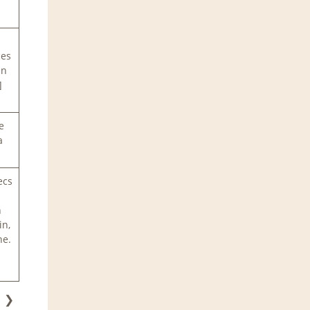
ces
un
]
e
a
ecs
n
in,
ne.
❯