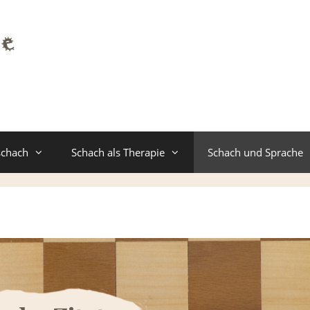
schach
Schach als Therapie
Schach und Sprache