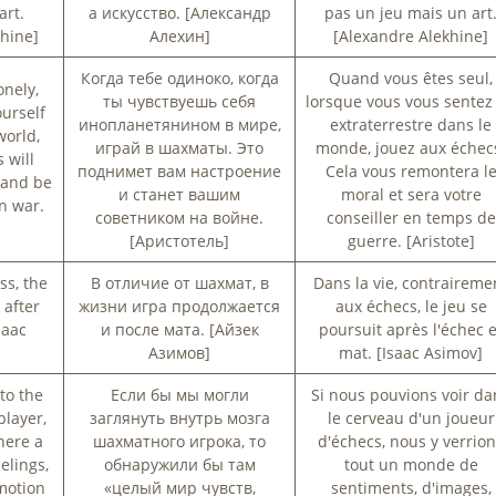
art.
а искусство. [Александр
pas un jeu mais un art
hine]
Алехин]
[Alexandre Alekhine]
Когда тебе одиноко, когда
Quand vous êtes seul,
nely,
ты чувствуешь себя
lorsque vous vous sentez
urself
инопланетянином в мире,
extraterrestre dans le
world,
играй в шахматы. Это
monde, jouez aux échec
 will
поднимет вам настроение
Cela vous remontera l
s and be
и станет вашим
moral et sera votre
n war.
советником на войне.
conseiller en temps de
[Аристотель]
guerre. [Aristote]
ess, the
В отличие от шахмат, в
Dans la vie, contraireme
 after
жизни игра продолжается
aux échecs, le jeu se
saac
и после мата. [Айзек
poursuit après l'échec e
Азимов]
mat. [Isaac Asimov]
to the
Если бы мы могли
Si nous pouvions voir da
player,
заглянуть внутрь мозга
le cerveau d'un joueur
here a
шахматного игрока, то
d'échecs, nous y verrio
elings,
обнаружили бы там
tout un monde de
motion
«целый мир чувств,
sentiments, d'images,