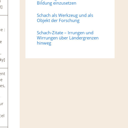
n
Bildung einzusetzen
t]
Schach als Werkzeug und als
Objekt der Forschung
e :
Schach-Zitate – Irrungen und
Wirrungen über Ländergrenzen
le
hinweg
-
ky]
ent
se
es,
r
ur
cel