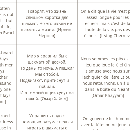
 often
Говорят, что жизнь
On a dit que la vie n'est 
e is not
слишком коротка для
assez longue pour les
t – but
шахмат. Но это изъян не
échecs, mais c'est de l
f life,
шахмат, а жизни. [Ирвинг
faute de la vie, pas de
am Ewart
Чернев]
échecs. [Irving Chernev
r-board
Мир я сравнил бы с
days
Nous sommes les pièces
шахматной доской,
ith men
jeu que joue le Ciel On
То день, то ночь. А пешки?
ys:
s'amuse avec nous sur
Мы с тобой.
ther
l'échiquier de l'être Et p
Подвигают, притиснут и —
es,and
nous retournons, un à u
побили.
by one
dans la boîte du Néant
И в темный ящик сунут на
t lays.
[Omar Khayyam]
покой. [Омар Хайям]
am]
erned
Управлять надо с
On gouverne les homm
indness
помощью разума: нельзя
avec la tête: on ne joue 
 use in
играть в шахматы с