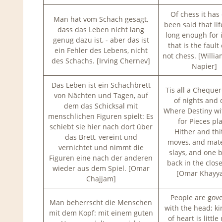
Of chess it has
Man hat vom Schach gesagt,
been said that lif
dass das Leben nicht lang
long enough for i
genug dazu ist, - aber das ist
that is the fault o
ein Fehler des Lebens, nicht
not chess. [Willi
des Schachs. [Irving Chernev]
Napier]
Das Leben ist ein Schachbrett
Tis all a Cheque
von Nächten und Tagen, auf
of nights and 
dem das Schicksal mit
Where Destiny w
menschlichen Figuren spielt: Es
for Pieces pla
schiebt sie hier nach dort über
Hither and thi
das Brett, vereint und
moves, and mat
vernichtet und nimmt die
slays, and one 
Figuren eine nach der anderen
back in the close
wieder aus dem Spiel. [Omar
[Omar Khayy
Chajjam]
People are gov
Man beherrscht die Menschen
with the head; k
mit dem Kopf: mit einem guten
of heart is little