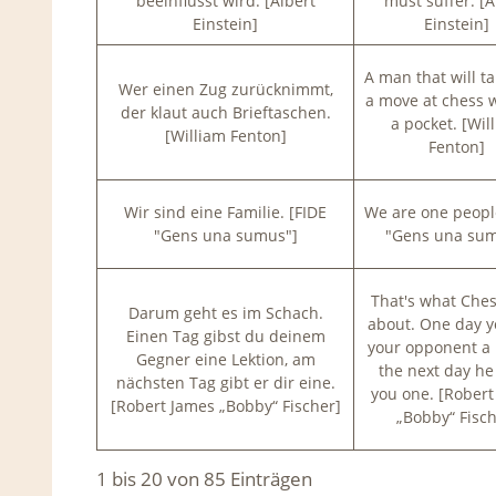
beeinflusst wird. [Albert
must suffer. [A
Einstein]
Einstein]
A man that will t
Wer einen Zug zurücknimmt,
a move at chess w
der klaut auch Brieftaschen.
a pocket. [Wil
[William Fenton]
Fenton]
Wir sind eine Familie. [FIDE
We are one people
"Gens una sumus"]
"Gens una sum
That's what Chess
Darum geht es im Schach.
about. One day y
Einen Tag gibst du deinem
your opponent a 
Gegner eine Lektion, am
the next day he
nächsten Tag gibt er dir eine.
you one. [Robert
[Robert James „Bobby“ Fischer]
„Bobby“ Fisch
1 bis 20 von 85 Einträgen