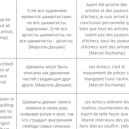
Ayant été proche des
1) Не все художники
artistes et des joueurs
являются шахматистами,
d'échecs, je suis arrivé à
may be
но все шахматисты,
conclusion personnelle 
ut all
художники. 2) Не все
bien que tous les artistes
artists.
артисты шахматисты, но
soient pas des joueurs
amp]
все шахматисты - артисты.
d'échecs, tous les joueu
[Марсель Дюшан]
d'échecs sont des artiste
[Marcel Duchamp]
scribed
Шахматы могут быть
Les échecs, c'est le
nt of
описаны как движение
mouvement de pièces s
 one
частей съедающих друг
mangeant l'une l'autre
cel
друга. [Марсель Дюшан]
[Marcel Duchamp]
aster in
Шахматы держат своего
Les échecs aliènent le
ackling
хозяина в своих узах,
maîtres, tourmentent le
ain so
сковывая разум и мозг, так
esprit de telle façon que
reedom
что страдает внутренняя
liberté intérieure des pl
ongest
свобода самых сильных.
forts doit en souffrir. [Alb