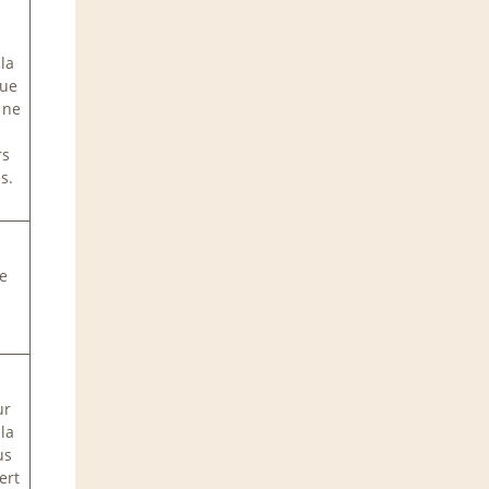
 la
que
 ne
rs
s.
e
.
s
ur
 la
us
ert