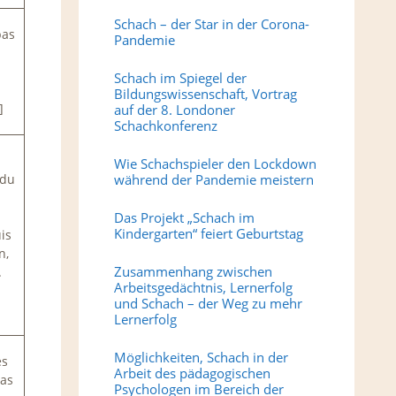
Schach – der Star in der Corona-
pas
Pandemie
a
Schach im Spiegel der
s
Bildungswissenschaft, Vortrag
]
auf der 8. Londoner
Schachkonferenz
Wie Schachspieler den Lockdown
 du
während der Pandemie meistern
Das Projekt „Schach im
Kindergarten“ feiert Geburtstag
uis
n,
Zusammenhang zwischen
.
Arbeitsgedächtnis, Lernerfolg
und Schach – der Weg zu mehr
Lernerfolg
Möglichkeiten, Schach in der
es
Arbeit des pädagogischen
pas
Psychologen im Bereich der