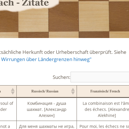
atsächliche Herkunft oder Urheberschaft überprüft. Siehe
nd Wirrungen über Ländergrenzen hinweg"
Suchen:
h
Russisch/ Russian
Französisch/ French
h
Russisch/ Russian
Französisch/ French
soul of
Комбинация - душа
La combinaison est l'â
nder
шахмат. [Александр
des échecs. [Alexandr
Алехин]
Alekhine]
 not a
Для меня шахматы не игра,
Pour moi, les échecs ne s