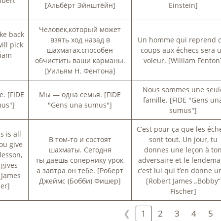
lbert
[Альбе́рт Эйнште́йн]
Einstein]
Человек,который может
ake back
взять ход назад в
Un homme qui reprend 
ill pick
шахматах,способен
coups aux échecs sera 
liam
обчистить ваши карманы.
voleur. [William Fenton
[Уильям Н. Фентона]
Nous sommes une seul
. [FIDE
Мы — одна семья. [FIDE
famille. [FIDE "Gens un
us"]
"Gens una sumus"]
sumus"]
C’est pour ça que les éch
 is all
В том-то и состоят
sont tout. Un jour, tu
ou give
шахматы. Сегодня
donnes une leçon à to
lesson,
ты даёшь сопернику урок,
adversaire et le lendema
 gives
а завтра он тебе. [Роберт
c’est lui qui t’en donne u
 James
Джеймс (Бобби) Фишер]
[Robert James „Bobby“
er]
Fischer]
❮
1
2
3
4
5