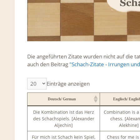
Die angeführten Zitate wurden nicht auf die t
auch den Beitrag
"Schach-Zitate - Irrungen u
Einträge anzeigen
Deutsch/ German
Englisch/ Englis
Deutsch/ German
Englisch/ Englis
Die Kombination ist das Herz
Combination is a 
des Schachspiels. [Alexander
chess. [Alexa
Aljechin]
Alekhine]
Für mich ist Schach kein Spiel,
Chess for me is