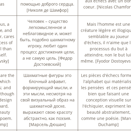
aux échecs avec un bo
las
помощью доброго сердца.
coeur. [Nicolas Chamfor
[Николя де Шамфор]
Человек – существо
us, a
Mais l'homme est une
легкомысленное и
e, and
créature légère et illogiqu
неблаговидное и, может
r, cares
semblable au joueur
быть, подобно шахматному
cess of
d'échecs, il n'aime que 
игроку, любит один
al than
processus du but à
процесс достижения цели,
self.
atteindre, non le but lui
а не самую цель. [Федор
vsky]
même. [Fyodor Dostoyevs
Достоевский]
are the
Шахматные фигуры это
Les pièces d'échecs form
 which
блочный алфавит,
l'alphabet qui matériali
s; and
формирующий мысли, и
les pensées et ces pensé
lthough
эти мысли, несмотря на
bien que faisant une
design
свой визуальный образ на
conception visuelle su
oard,
шахматной доске,
l'échiquier, expriment le
eauty
выражают свою красоту
beauté abstraitement,
a poem.
абстрактно, как поэзия.
comme une poésie. [Mar
amp]
[Марсель Дюшан]
Duchamp]