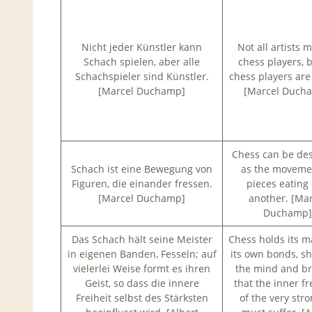
Nicht jeder Künstler kann
Not all artists 
Schach spielen, aber alle
chess players, b
Schachspieler sind Künstler.
chess players are 
[Marcel Duchamp]
[Marcel Duch
Chess can be de
Schach ist eine Bewegung von
as the moveme
Figuren, die einander fressen.
pieces eating
[Marcel Duchamp]
another. [Mar
Duchamp]
Das Schach hält seine Meister
Chess holds its m
in eigenen Banden, Fesseln; auf
its own bonds, sh
vielerlei Weise formt es ihren
the mind and br
Geist, so dass die innere
that the inner f
Freiheit selbst des Stärksten
of the very str