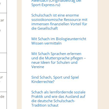
Awerbach (Originalbeitrag bei
e
Sport-Express.ru)
Schulschach ist eine enorme
sozioökonomische Ressource mit
car
immensen finanziellen Vorteil für
die Gesellschaft
e
Mit Schach im Biologieunterricht
.
Wissen vermitteln
Mit Schach Sprachen erlernen
und die Muttersprache pflegen –
neue Ideen für Schulen und
Vereine
ur
Sind Schach, Sport und Spiel
Kinderrechte?
y
Schach als lernfördernde soziale
Praktik und wie das Ausland auf
 de
die deutsche Schulschach-
Tradition schaut