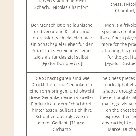
Herzen spielt man nicht
chess. [Nico
Schach. [Nicolas Chamfort]
Chamfort]
Der Mensch ist eine launische
Man is a frivolo
und verrufene Kreatur und
specious creatur
interessiert sich vielleicht wie
like a Chess playe
ein Schachspieler eher für den
more for the pro
Prozess des Erreichens seines
attaining his go
Ziels als für das Ziel selbst.
for the goal it
[Fjodor Dostojewski]
[Fyodor Dostoe
Die Schachfiguren sind wie
The Chess pieces 
Drucklettern, die Gedanken in
block alphabet
eine Form bringen; und obwohl
shapes thought
diese Gedanken einen visuellen
these thoughts, a
Eindruck auf dem Schachbrett
making a visual 
hinterlassen, äußert sich ihre
on the chessb
Schönheit abstrakt, wie in
express their b
einem Gedicht. [Marcel
abstractly, like 
Duchamp]
[Marcel Duch