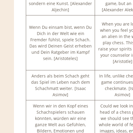
sondern eine Kunst. [Alexander
game, but an 
Aljechin]
[Alexander Alek
When you are lo
Wenn Du einsam bist, wenn Du
when you feel yo
Dich in der Welt wie ein
an alien in the 
Fremder fühlst, spiele Schach.
play chess. This
Das wird Deinen Geist erheben
raise your spirit
und Dein Ratgeber im Kampf
your counselor i
sein. [Aristoteles]
[Aristotle]
Anders als beim Schach geht
In life, unlike ch
das Spiel im Leben nach dem
game continues
Schachmatt weiter. [Isaac
checkmate. [I
Asimov]
Asimov]
Wenn wir in den Kopf eines
Could we look in
Schachspielers schauen
head of a chess 
könnten, würden wir eine
we should see t
ganze Welt aus Gefühlen,
whole world of fe
Bildern, Emotionen und
images, ideas, e