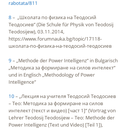
rabotata/811
8
– „Школата по физика на Теодосий
Теодосиев“ (Die Schule für Physik von Teodosij
Teodosijew), 03.11.2014,
https://www.forumnauka.bg/topic/17118-
школата-по-физика-на-теодосий-теодосиев
9
– „Methode der Power Intelligenz“ in Bulgarisch
„Методика за формиране на силов интелект“
und in Englisch „Methodology of Power
Intelligence“
10
– „Лекция на учителя Теодосий Теодосиев
– Тео: Методика за формиране на силов
интелект (текст и видео) [част 1]“ (Vortrag von
Lehrer Teodosij Teodosijew – Teo: Methode der
Power Intelligenz (Text und Video) [Teil 1]),