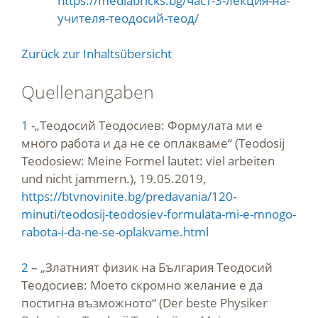
https://mediabricks.bg/част-3-лекция-на-
учителя-теодосий-теод/
Zurück zur Inhaltsübersicht
Quellenangaben
1
-„Теодосий Теодосиев: Формулата ми е
много работа и да не се оплакваме“ (Teodosij
Teodosiew: Meine Formel lautet: viel arbeiten
und nicht jammern.), 19.05.2019,
https://btvnovinite.bg/predavania/120-
minuti/teodosij-teodosiev-formulata-mi-e-mnogo-
rabota-i-da-ne-se-oplakvame.html
2
– „Златният физик на България Теодосий
Теодосиев: Моето скромно желание е да
постигна възможното“ (Der beste Physiker