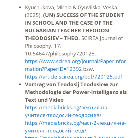
Kyuchukova, Mirela & Gyuviiska, Veska.
(2025).
(UN) SUCCESS OF THE STUDENT
IN SCHOOL AND THE CASE OF THE
BULGARIAN TEACHER THEODOSI
THEODOSIEV – THEO
. SCIREA Journal of
Philosophy. 17.
10.54647/philosophy720125. ,
https://www.scirea.org/journal/PaperInfor
mation?PaperID=12392
bzw.
https://article.scirea.org/pdf/720125.pdf
Vortrag von Teodosij Teodosiew zur
Methodologie der Power-Intelligenz als
Text und Video
https://mediabricks.bg/лекция-на-
учителя-теодосий-теодосиев/
https://mediabricks.bg/част-2-лекция-на-
учителя-теодосий-теод/