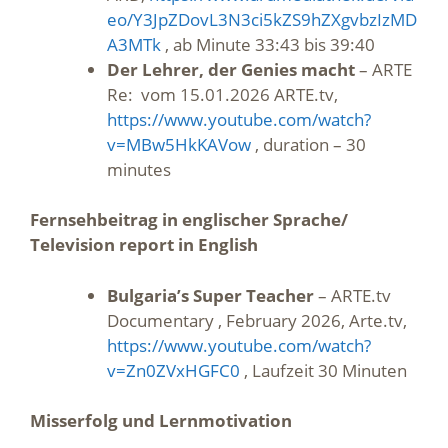
eo/Y3JpZDovL3N3ci5kZS9hZXgvbzIzMD
A3MTk
, ab Minute 33:43 bis 39:40
Der Lehrer, der Genies macht
– ARTE
Re: vom 15.01.2026 ARTE.tv,
https://www.youtube.com/watch?
v=MBw5HkKAVow
, duration – 30
minutes
Fernsehbeitrag in englischer Sprache/
Television report in English
Bulgaria’s Super Teacher
– ARTE.tv
Documentary , February 2026, Arte.tv,
https://www.youtube.com/watch?
v=Zn0ZVxHGFC0
, Laufzeit 30 Minuten
Misserfolg und Lernmotivation