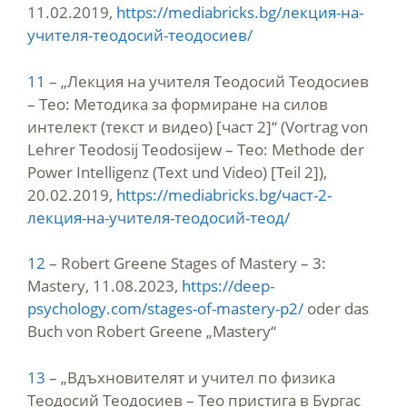
11.02.2019,
https://mediabricks.bg/лекция-на-
учителя-теодосий-теодосиев/
11
– „Лекция на учителя Теодосий Теодосиев
– Тео: Методика за формиране на силов
интелект (текст и видео) [част 2]“ (Vortrag von
Lehrer Teodosij Teodosijew – Teo: Methode der
Power Intelligenz (Text und Video) [Teil 2]),
20.02.2019,
https://mediabricks.bg/част-2-
лекция-на-учителя-теодосий-теод/
12
– Robert Greene Stages of Mastery – 3:
Mastery, 11.08.2023,
https://deep-
psychology.com/stages-of-mastery-p2/
oder das
Buch von Robert Greene „Mastery“
13
– „Вдъхновителят и учител по физика
Теодосий Теодосиев – Тео пристига в Бургас