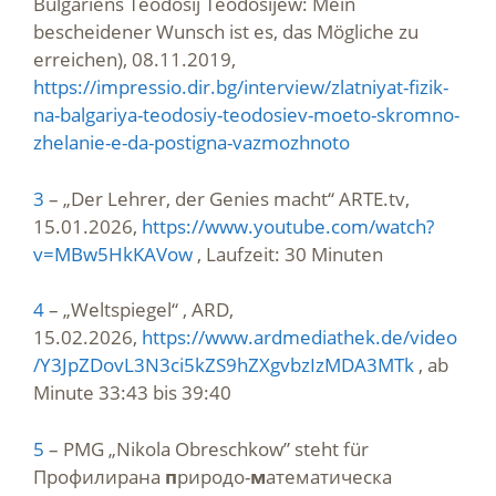
Bulgariens Teodosij Teodosijew: Mein
bescheidener Wunsch ist es, das Mögliche zu
erreichen), 08.11.2019,
https://impressio.dir.bg/interview/zlatniyat-fizik-
na-balgariya-teodosiy-teodosiev-moeto-skromno-
zhelanie-e-da-postigna-vazmozhnoto
3
– „Der Lehrer, der Genies macht“ ARTE.tv,
15.01.2026,
https://www.youtube.com/watch?
v=MBw5HkKAVow
, Laufzeit: 30 Minuten
4
– „Weltspiegel“ , ARD,
15.02.2026,
https://www.ardmediathek.de/video
/Y3JpZDovL3N3ci5kZS9hZXgvbzIzMDA3MTk
, ab
Minute 33:43 bis 39:40
5
– PMG „Nikola Obreschkow” steht für
Профилирана
п
риродо-
м
атематическа