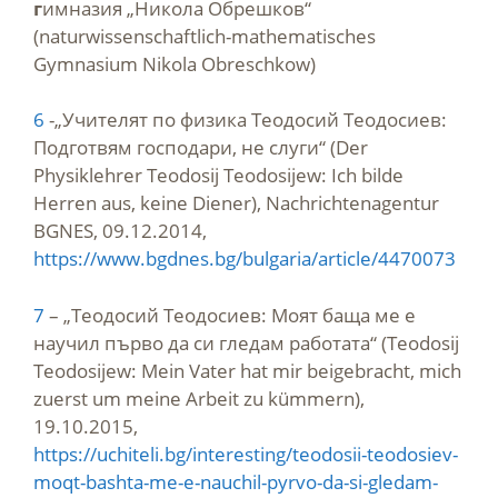
г
имназия „Никола Обрешков“
(naturwissenschaftlich-mathematisches
Gymnasium Nikola Obreschkow)
6
-„Учителят по физика Теодосий Теодосиев:
Подготвям господари, не слуги“ (Der
Physiklehrer Teodosij Teodosijew: Ich bilde
Herren aus, keine Diener), Nachrichtenagentur
BGNES, 09.12.2014,
https://www.bgdnes.bg/bulgaria/article/4470073
7
– „Теодосий Теодосиев: Моят баща ме е
научил първо да си гледам работата“ (Teodosij
Teodosijew: Mein Vater hat mir beigebracht, mich
zuerst um meine Arbeit zu kümmern),
19.10.2015,
https://uchiteli.bg/interesting/teodosii-teodosiev-
moqt-bashta-me-e-nauchil-pyrvo-da-si-gledam-