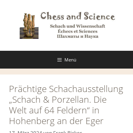
Zum
Inhalt
springen
Menü
Prächtige Schachausstellung
„Schach & Porzellan. Die
Welt auf 64 Feldern“ in
Hohenberg an der Eger
17. März 2024
von
Frank Bicker