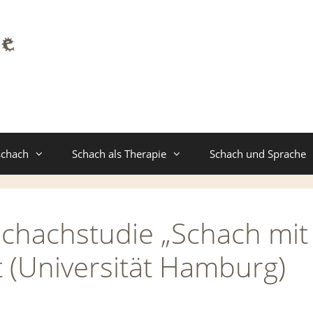
schach
Schach als Therapie
Schach und Sprache
Schachstudie „Schach mit
t (Universität Hamburg)