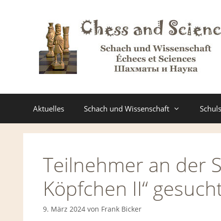
Zum
Inhalt
springen
Aktuelles
Schach und Wissenschaft
Schul
Teilnehmer an der 
Köpfchen II“ gesuch
9. März 2024
von
Frank Bicker