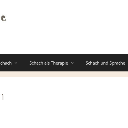
schach
Schach als Therapie
Schach und Sprache
n