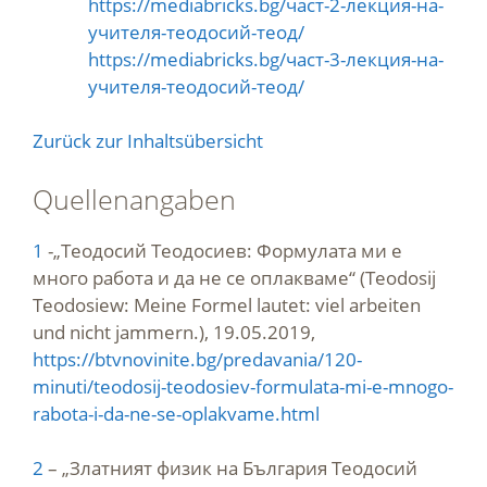
https://mediabricks.bg/част-2-лекция-на-
учителя-теодосий-теод/
https://mediabricks.bg/част-3-лекция-на-
учителя-теодосий-теод/
Zurück zur Inhaltsübersicht
Quellenangaben
1
-„Теодосий Теодосиев: Формулата ми е
много работа и да не се оплакваме“ (Teodosij
Teodosiew: Meine Formel lautet: viel arbeiten
und nicht jammern.), 19.05.2019,
https://btvnovinite.bg/predavania/120-
minuti/teodosij-teodosiev-formulata-mi-e-mnogo-
rabota-i-da-ne-se-oplakvame.html
2
– „Златният физик на България Теодосий