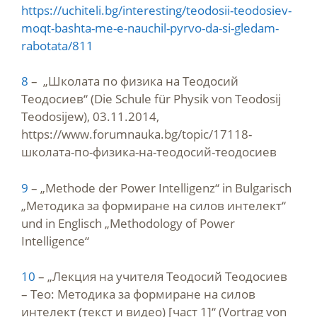
https://uchiteli.bg/interesting/teodosii-teodosiev-
moqt-bashta-me-e-nauchil-pyrvo-da-si-gledam-
rabotata/811
8
– „Школата по физика на Теодосий
Теодосиев“ (Die Schule für Physik von Teodosij
Teodosijew), 03.11.2014,
https://www.forumnauka.bg/topic/17118-
школата-по-физика-на-теодосий-теодосиев
9
– „Methode der Power Intelligenz“ in Bulgarisch
„Методика за формиране на силов интелект“
und in Englisch „Methodology of Power
Intelligence“
10
– „Лекция на учителя Теодосий Теодосиев
– Тео: Методика за формиране на силов
интелект (текст и видео) [част 1]“ (Vortrag von