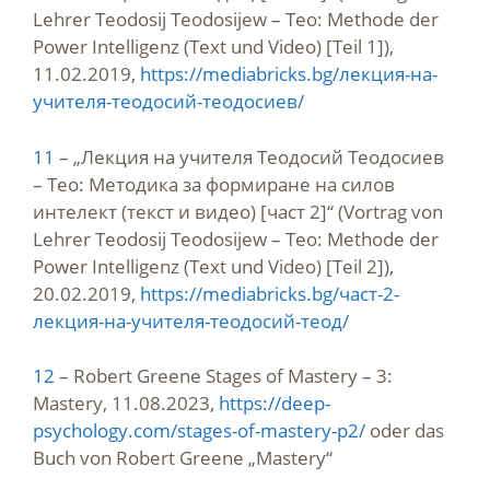
Lehrer Teodosij Teodosijew – Teo: Methode der
Power Intelligenz (Text und Video) [Teil 1]),
11.02.2019,
https://mediabricks.bg/лекция-на-
учителя-теодосий-теодосиев/
11
– „Лекция на учителя Теодосий Теодосиев
– Тео: Методика за формиране на силов
интелект (текст и видео) [част 2]“ (Vortrag von
Lehrer Teodosij Teodosijew – Teo: Methode der
Power Intelligenz (Text und Video) [Teil 2]),
20.02.2019,
https://mediabricks.bg/част-2-
лекция-на-учителя-теодосий-теод/
12
– Robert Greene Stages of Mastery – 3:
Mastery, 11.08.2023,
https://deep-
psychology.com/stages-of-mastery-p2/
oder das
Buch von Robert Greene „Mastery“