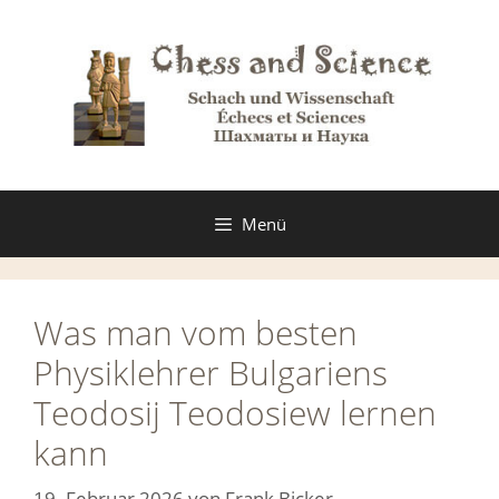
Zum
Inhalt
springen
Menü
Was man vom besten
Physiklehrer Bulgariens
Teodosij Teodosiew lernen
kann
19. Februar 2026
von
Frank Bicker