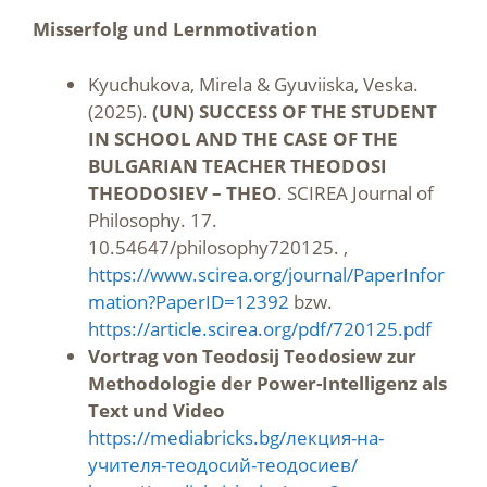
Misserfolg und Lernmotivation
Kyuchukova, Mirela & Gyuviiska, Veska.
(2025).
(UN) SUCCESS OF THE STUDENT
IN SCHOOL AND THE CASE OF THE
BULGARIAN TEACHER THEODOSI
THEODOSIEV – THEO
. SCIREA Journal of
Philosophy. 17.
10.54647/philosophy720125. ,
https://www.scirea.org/journal/PaperInfor
mation?PaperID=12392
bzw.
https://article.scirea.org/pdf/720125.pdf
Vortrag von Teodosij Teodosiew zur
Methodologie der Power-Intelligenz als
Text und Video
https://mediabricks.bg/лекция-на-
учителя-теодосий-теодосиев/