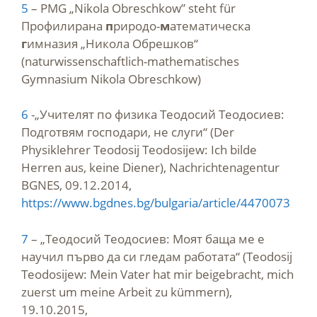
5
– PMG „Nikola Obreschkow” steht für
Профилирана
п
риродо-
м
атематическа
г
имназия „Никола Обрешков“
(naturwissenschaftlich-mathematisches
Gymnasium Nikola Obreschkow)
6
-„Учителят по физика Теодосий Теодосиев:
Подготвям господари, не слуги“ (Der
Physiklehrer Teodosij Teodosijew: Ich bilde
Herren aus, keine Diener), Nachrichtenagentur
BGNES, 09.12.2014,
https://www.bgdnes.bg/bulgaria/article/4470073
7
– „Теодосий Теодосиев: Моят баща ме е
научил първо да си гледам работата“ (Teodosij
Teodosijew: Mein Vater hat mir beigebracht, mich
zuerst um meine Arbeit zu kümmern),
19.10.2015,