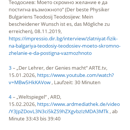
Теодосиев: Моето скромно желание е да
постигна възможното“ (Der beste Physiker
Bulgariens Teodosij Teodosijew: Mein
bescheidener Wunsch ist es, das Mögliche zu
erreichen), 08.11.2019,
https://impressio.dir.bg/interview/zlatniyat-fizik-
na-balgariya-teodosiy-teodosiev-moeto-skromno-
zhelanie-e-da-postigna-vazmozhnoto
3
– „Der Lehrer, der Genies macht“ ARTE.tv,
15.01.2026,
https://www.youtube.com/watch?
v=MBw5HkKAVow
, Laufzeit: 30 Minuten
4
– „Weltspiegel“ , ARD,
15.02.2026,
https://www.ardmediathek.de/video
/Y3JpZDovL3N3ci5kZS9hZXgvbzIzMDA3MTk
, ab
Minute 33:43 bis 39:40