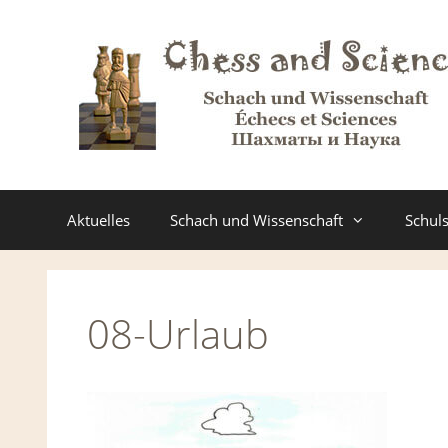
Zum
Inhalt
springen
Aktuelles
Schach und Wissenschaft
Schul
08-Urlaub