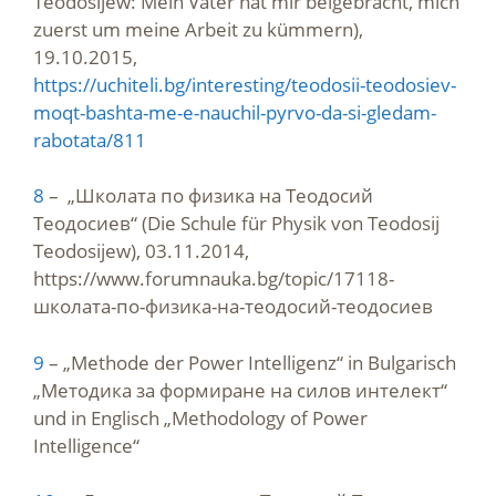
Teodosijew: Mein Vater hat mir beigebracht, mich
zuerst um meine Arbeit zu kümmern),
19.10.2015,
https://uchiteli.bg/interesting/teodosii-teodosiev-
moqt-bashta-me-e-nauchil-pyrvo-da-si-gledam-
rabotata/811
8
– „Школата по физика на Теодосий
Теодосиев“ (Die Schule für Physik von Teodosij
Teodosijew), 03.11.2014,
https://www.forumnauka.bg/topic/17118-
школата-по-физика-на-теодосий-теодосиев
9
– „Methode der Power Intelligenz“ in Bulgarisch
„Методика за формиране на силов интелект“
und in Englisch „Methodology of Power
Intelligence“