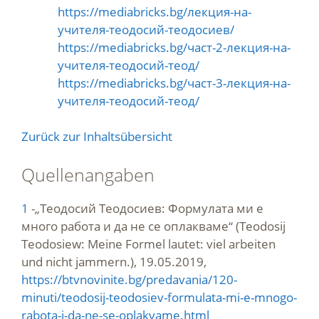
https://mediabricks.bg/лекция-на-
учителя-теодосий-теодосиев/
https://mediabricks.bg/част-2-лекция-на-
учителя-теодосий-теод/
https://mediabricks.bg/част-3-лекция-на-
учителя-теодосий-теод/
Zurück zur Inhaltsübersicht
Quellenangaben
1
-„Теодосий Теодосиев: Формулата ми е
много работа и да не се оплакваме“ (Teodosij
Teodosiew: Meine Formel lautet: viel arbeiten
und nicht jammern.), 19.05.2019,
https://btvnovinite.bg/predavania/120-
minuti/teodosij-teodosiev-formulata-mi-e-mnogo-
rabota-i-da-ne-se-oplakvame.html