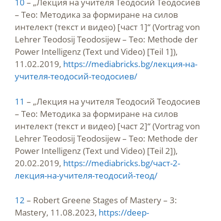
10
– „Лекция на учителя Теодосий Теодосиев
– Тео: Методика за формиране на силов
интелект (текст и видео) [част 1]“ (Vortrag von
Lehrer Teodosij Teodosijew – Teo: Methode der
Power Intelligenz (Text und Video) [Teil 1]),
11.02.2019,
https://mediabricks.bg/лекция-на-
учителя-теодосий-теодосиев/
11
– „Лекция на учителя Теодосий Теодосиев
– Тео: Методика за формиране на силов
интелект (текст и видео) [част 2]“ (Vortrag von
Lehrer Teodosij Teodosijew – Teo: Methode der
Power Intelligenz (Text und Video) [Teil 2]),
20.02.2019,
https://mediabricks.bg/част-2-
лекция-на-учителя-теодосий-теод/
12
– Robert Greene Stages of Mastery – 3:
Mastery, 11.08.2023,
https://deep-