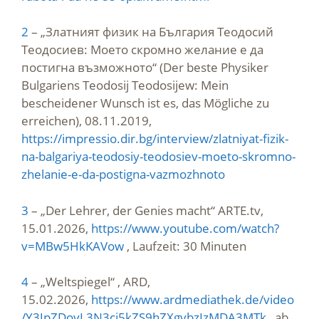
2
– „Златният физик на България Теодосий
Теодосиев: Моето скромно желание е да
постигна възможното“ (Der beste Physiker
Bulgariens Teodosij Teodosijew: Mein
bescheidener Wunsch ist es, das Mögliche zu
erreichen), 08.11.2019,
https://impressio.dir.bg/interview/zlatniyat-fizik-
na-balgariya-teodosiy-teodosiev-moeto-skromno-
zhelanie-e-da-postigna-vazmozhnoto
3
– „Der Lehrer, der Genies macht“ ARTE.tv,
15.01.2026,
https://www.youtube.com/watch?
v=MBw5HkKAVow
, Laufzeit: 30 Minuten
4
– „Weltspiegel“ , ARD,
15.02.2026,
https://www.ardmediathek.de/video
/Y3JpZDovL3N3ci5kZS9hZXgvbzIzMDA3MTk
, ab