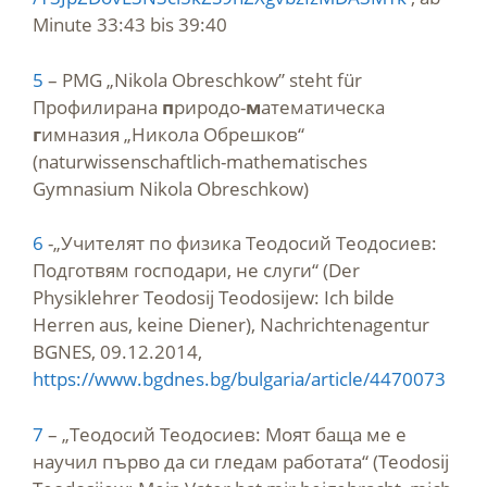
Minute 33:43 bis 39:40
5
– PMG „Nikola Obreschkow” steht für
Профилирана
п
риродо-
м
атематическа
г
имназия „Никола Обрешков“
(naturwissenschaftlich-mathematisches
Gymnasium Nikola Obreschkow)
6
-„Учителят по физика Теодосий Теодосиев:
Подготвям господари, не слуги“ (Der
Physiklehrer Teodosij Teodosijew: Ich bilde
Herren aus, keine Diener), Nachrichtenagentur
BGNES, 09.12.2014,
https://www.bgdnes.bg/bulgaria/article/4470073
7
– „Теодосий Теодосиев: Моят баща ме е
научил първо да си гледам работата“ (Teodosij