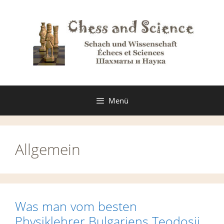
Zum
Inhalt
springen
Menü
Allgemein
Was man vom besten
Physiklehrer Bulgariens Teodosij