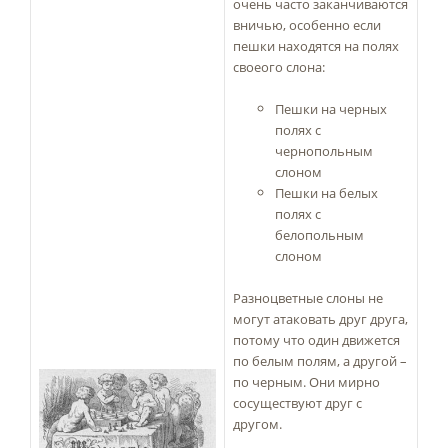
очень часто заканчиваются
вничью, особенно если
пешки находятся на полях
своеого слона:
Пешки на черных
полях с
чернопольным
слоном
Пешки на белых
полях с
белопольным
слоном
Разноцветные слоны не
могут атаковать друг друга,
потому что один движется
по белым полям, а другой –
по черным. Они мирно
сосуществуют друг с
другом.