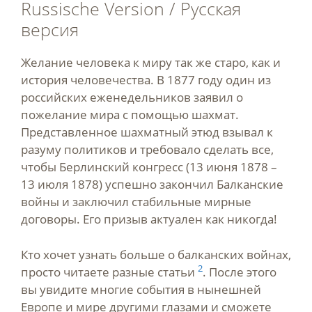
Russische Version / Русская
версия
Желание человека к миру так же старо, как и
история человечества. В 1877 году один из
российских еженедельников заявил о
пожелание мира с помощью шахмат.
Представленное шахматный этюд взывал к
разуму политиков и требовало сделать все,
чтобы Берлинский конгресс (13 июня 1878 –
13 июля 1878) успешно закончил Балканские
войны и заключил стабильные мирные
договоры. Его призыв актуален как никогда!
Кто хочет узнать больше о балканских войнах,
2
просто читаете разные статьи
. После этого
вы увидите многие события в нынешней
Европе и мире другими глазами и сможете