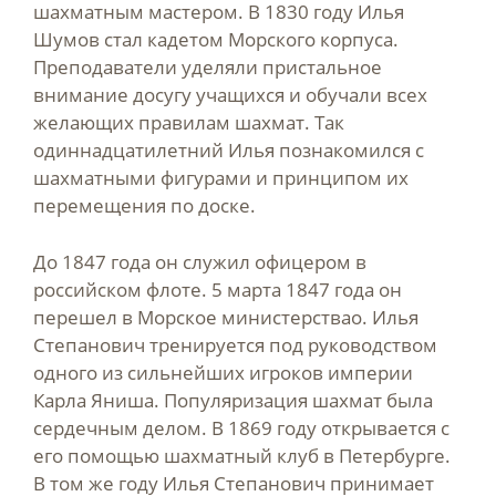
шахматным мастером. В 1830 году Илья
Шумов стал кадетом Морского корпуса.
Преподаватели уделяли пристальное
внимание досугу учащихся и обучали всех
желающих правилам шахмат. Так
одиннадцатилетний Илья познакомился с
шахматными фигурами и принципом их
перемещения по доске.
До 1847 года он служил офицером в
российском флоте. 5 марта 1847 года он
перешел в Морское министерствао. Илья
Степанович тренируется под руководством
одного из сильнейших игроков империи
Карла Яниша. Популяризация шахмат была
сердечным делом. В 1869 году открывается с
его помощью шахматный клуб в Петербурге.
В том же году Илья Степанович принимает