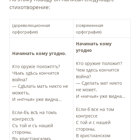
стихотворение:
(дореволюционная
(современная
орфография)
орфография)
Начинать кому
угодно
Начинать кому угодно.
Кто оружие положит?
Кто оружіе положптъ?
Чем здесь кончится
Чѣмъ здѣсь кончится
война?
война?
— Сделать мат никто
— Сдѣлать матъ никто не
не может,
можетъ,
И «ничья» уже видна…
И «нпчья» уже видна…
Если-б все на том
Если­-бъ всѣ на томъ
конгрессе
конгрессѣ
С той и с нашей
Съ той и съ нашей
стороны,
стороны,
В христианском
Въ христіанскомъ