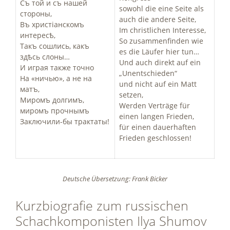
Съ той и съ нашей
sowohl die eine Seite als
стороны,
auch die andere Seite,
Въ христіанскомъ
Im christlichen Interesse,
интересѣ,
So zusammenfinden wie
Такъ сошлись, какъ
es die Läufer hier tun…
здѣсь слоны…
Und auch direkt auf ein
И играя также точно
„Unentschieden“
На «ничью», а не на
und nicht auf ein Matt
матъ,
setzen,
Миромъ долгимъ,
Werden Verträge für
миромъ прочнымъ
einen langen Frieden,
Заключили-­бы трактаты!
für einen dauerhaften
Frieden geschlossen!
Deutsche Übersetzung: Frank Bicker
Kurzbiografie zum russischen
Schachkomponisten Ilya Shumov