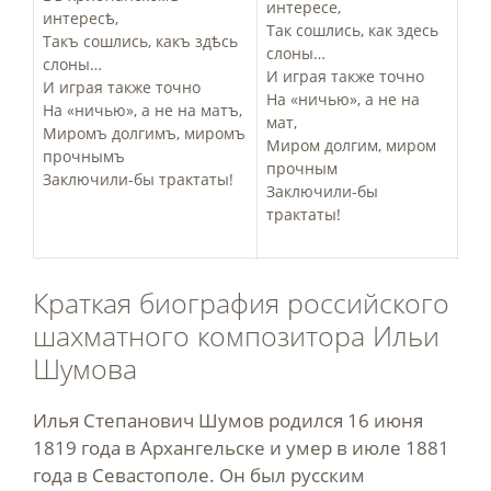
интересе,
интересѣ,
Так сошлись, как здесь
Такъ сошлись, какъ здѣсь
слоны…
слоны…
И играя также точно
И играя также точно
На «ничью», а не на
На «ничью», а не на матъ,
мат,
Миромъ долгимъ, миромъ
Миром долгим, миром
прочнымъ
прочным
Заключили-­бы трактаты!
Заключили-бы
трактаты!
Краткая биография российского
шахматного композитора Ильи
Шумова
Илья Степанович Шумов родился 16 июня
1819 года в Архангельске и умер в июле 1881
года в Севастополе. Он был русским