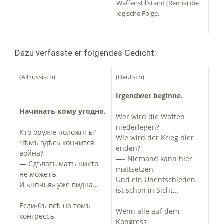
Waffenstillstand (Remis) die
logische Folge.
Dazu verfasste er folgendes Gedicht:
(Altrussisch)
(Deutsch)
Irgendwer beginne.
Начинать кому угодно.
Wer wird die Waffen
niederlegen?
Кто оружіе положптъ?
Wie wird der Krieg hier
Чѣмъ здѣсь кончится
enden?
война?
—- Niemand kann hier
— Сдѣлать матъ никто
mattsetzen,
не можетъ,
Und ein Unentschieden
И «нпчья» уже видна…
ist schon in Sicht…
Если­-бъ всѣ на томъ
Wenn alle auf dem
конгрессѣ
Kongress