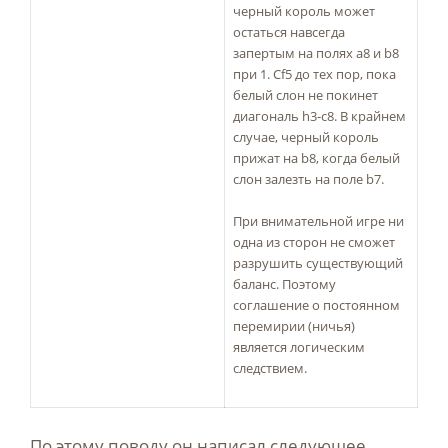
черный король может
остаться навсегда
запертым на полях a8 и b8
при 1. Сf5 до тех пор, пока
белый слон не покинет
диагональ h3-c8. В крайнем
случае, черный король
прижат на b8, когда белый
слон залезть на поле b7.
При внимательной игре ни
одна из сторон не сможет
разрушить существующий
баланс. Поэтому
соглашение о постоянном
перемирии (ничья)
является логическим
следствием.
По этому поводу он написал следующее