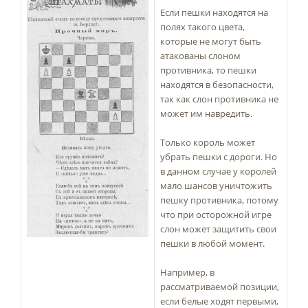
Если пешки находятся на
полях такого цвета,
которые не могут быть
атакованы слоном
противника, то пешки
находятся в безопасности,
так как слон противника не
может им навредить.
Только король может
убрать пешки с дороги. Но
в данном случае у королей
мало шансов уничтожить
пешку противника, потому
что при осторожной игре
слон может защитить свои
пешки в любой момент.
Например, в
рассматриваемой позиции,
если белые ходят первыми,