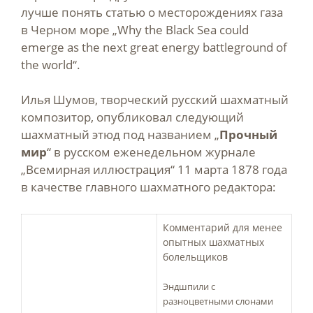
лучше понять статью о месторождениях газа
в Черном море „Why the Black Sea could
emerge as the next great energy battleground of
the world“.
Илья Шумов, творческий русский шахматный
композитор, опубликовал следующий
шахматный этюд под названием „
Прочный
мир
“ в русском еженедельном журнале
„Всемирная иллюстрация“ 11 марта 1878 года
в качестве главного шахматного редактора:
Комментарий для менее
опытных шахматных
болельщиков
Эндшпили с
разноцветными слонами